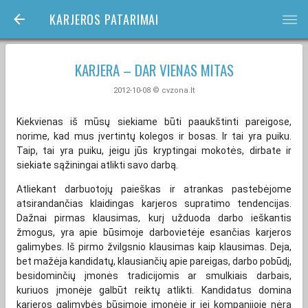
KARJEROS PATARIMAI
bars
KARJERA – DAR VIENAS MITAS
2012-10-08 © cvzona.lt
Kiekvienas iš mūsų siekiame būti paaukštinti pareigose,
norime, kad mus įvertintų kolegos ir bosas. Ir tai yra puiku.
Taip, tai yra puiku, jeigu jūs kryptingai mokotės, dirbate ir
siekiate sąžiningai atlikti savo darbą.
Atliekant darbuotojų paieškas ir atrankas pastebėjome
atsirandančias klaidingas karjeros supratimo tendencijas.
Dažnai pirmas klausimas, kurį užduoda darbo ieškantis
žmogus, yra apie būsimoje darbovietėje esančias karjeros
galimybes. Iš pirmo žvilgsnio klausimas kaip klausimas. Deja,
bet mažėja kandidatų, klausiančių apie pareigas, darbo pobūdį,
besidominčių įmonės tradicijomis ar smulkiais darbais,
kuriuos įmonėje galbūt reiktų atlikti. Kandidatus domina
karjeros galimybės būsimoje įmonėje ir jei kompanijoje nėra