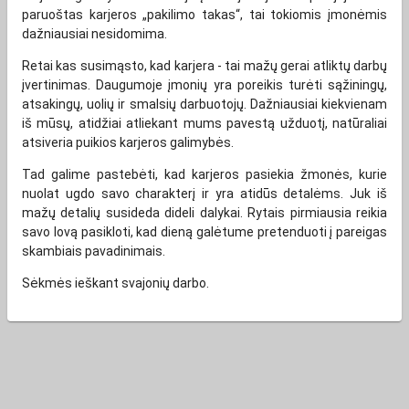
paruoštas karjeros „pakilimo takas“, tai tokiomis įmonėmis
dažniausiai nesidomima.
Retai kas susimąsto, kad karjera - tai mažų gerai atliktų darbų
įvertinimas. Daugumoje įmonių yra poreikis turėti sąžiningų,
atsakingų, uolių ir smalsių darbuotojų. Dažniausiai kiekvienam
iš mūsų, atidžiai atliekant mums pavestą užduotį, natūraliai
atsiveria puikios karjeros galimybės.
Tad galime pastebėti, kad karjeros pasiekia žmonės, kurie
nuolat ugdo savo charakterį ir yra atidūs detalėms. Juk iš
mažų detalių susideda dideli dalykai. Rytais pirmiausia reikia
savo lovą pasikloti, kad dieną galėtume pretenduoti į pareigas
skambiais pavadinimais.
Sėkmės ieškant svajonių darbo.