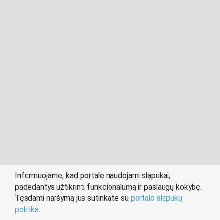
2011- 2026 © cvvilnius.lt
Visos teisės saugomos įstatymo.
Informuojame, kad portale naudojami slapukai,
padedantys užtikrinti funkcionalumą ir paslaugų kokybę.
person
work
Tęsdami naršymą jus sutinkate su
portalo slapukų
IEŠKANTIEMS DARBO
DARBDAVIAMS
politika
.