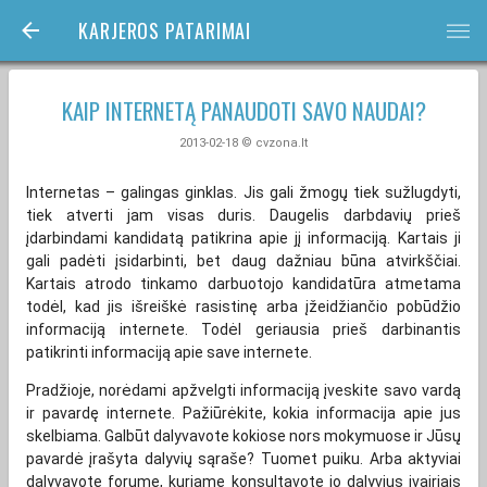
KARJEROS PATARIMAI
bars
KAIP INTERNETĄ PANAUDOTI SAVO NAUDAI?
2013-02-18 © cvzona.lt
Internetas – galingas ginklas. Jis gali žmogų tiek sužlugdyti,
tiek atverti jam visas duris. Daugelis darbdavių prieš
įdarbindami kandidatą patikrina apie jį informaciją. Kartais ji
gali padėti įsidarbinti, bet daug dažniau būna atvirkščiai.
Kartais atrodo tinkamo darbuotojo kandidatūra atmetama
todėl, kad jis išreiškė rasistinę arba įžeidžiančio pobūdžio
informaciją internete. Todėl geriausia prieš darbinantis
patikrinti informaciją apie save internete.
Pradžioje, norėdami apžvelgti informaciją įveskite savo vardą
ir pavardę internete. Pažiūrėkite, kokia informacija apie jus
skelbiama. Galbūt dalyvavote kokiose nors mokymuose ir Jūsų
pavardė įrašyta dalyvių sąraše? Tuomet puiku. Arba aktyviai
dalyvavote forume, kuriame konsultavote jo dalyvius įvairiais