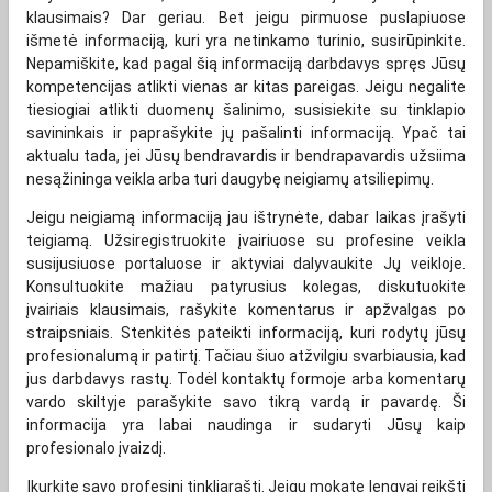
klausimais? Dar geriau. Bet jeigu pirmuose puslapiuose
išmetė informaciją, kuri yra netinkamo turinio, susirūpinkite.
Nepamiškite, kad pagal šią informaciją darbdavys spręs Jūsų
kompetencijas atlikti vienas ar kitas pareigas. Jeigu negalite
tiesiogiai atlikti duomenų šalinimo, susisiekite su tinklapio
savininkais ir paprašykite jų pašalinti informaciją. Ypač tai
aktualu tada, jei Jūsų bendravardis ir bendrapavardis užsiima
nesąžininga veikla arba turi daugybę neigiamų atsiliepimų.
Jeigu neigiamą informaciją jau ištrynėte, dabar laikas įrašyti
teigiamą. Užsiregistruokite įvairiuose su profesine veikla
susijusiuose portaluose ir aktyviai dalyvaukite Jų veikloje.
Konsultuokite mažiau patyrusius kolegas, diskutuokite
įvairiais klausimais, rašykite komentarus ir apžvalgas po
straipsniais. Stenkitės pateikti informaciją, kuri rodytų jūsų
profesionalumą ir patirtį. Tačiau šiuo atžvilgiu svarbiausia, kad
jus darbdavys rastų. Todėl kontaktų formoje arba komentarų
vardo skiltyje parašykite savo tikrą vardą ir pavardę. Ši
informacija yra labai naudinga ir sudaryti Jūsų kaip
profesionalo įvaizdį.
Įkurkite savo profesinį tinkliaraštį. Jeigu mokate lengvai reikšti