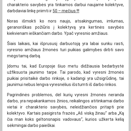
charakterio savybės yra tinkamos darbui naujame kolektyve,
darbdaviai linkę priimti ir
50 – mečius
!!!
Noras išmokti ko nors naujo, atsakingumas, imlumas,
geranoriškas požiūris į kolektyvą yra kertinės savybės
kiekvienam ieškančiam darbo. Ypač vyresnio amžiaus.
Šiais laikais, kai išprususį darbuotoją yra labai sunku rasti,
vyresnio amžiaus žmonės turi puikias galimybes dirbti savo
mėgstamą darbą.
Įdomu tai, kad Europoje šiuo metu didžiausia bedarbystė
užfiksuota jaunimo tarpe. Tai parodo, kad vyresni žmonės
puikiai prisitaikė darbo rinkoje, o kadangi yra užsigrūdinę, tai
jaunimui nebus lengva vyresnėlius išstumti iš darbo rinkos.
Pagrindinės problemos, dėl kurių vyresni žmonės neranda
darbo, yra nepakankamos žinios, reikalingos atitinkamai darbo
vietai ir charakterio savybės, neleidžiančios pritapti prie
kolektyvo. Kartais pasigirsta frazės „Aš viską žinau“ arba „Ką
čia man koks geltonsnapis vadovaus“, kurios užkerta kelią
sėkmingai darbo paieškai.