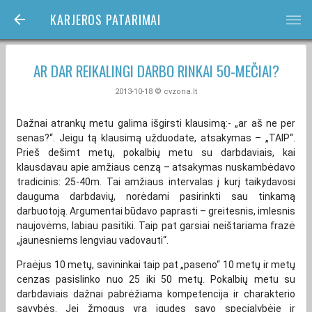
KARJEROS PATARIMAI
bars
AR DAR REIKALINGI DARBO RINKAI 50-MEČIAI?
2013-10-18 © cvzona.lt
Dažnai atrankų metu galima išgirsti klausimą:- „ar aš ne per
senas?“. Jeigu tą klausimą užduodate, atsakymas – „TAIP“.
Prieš dešimt metų, pokalbių metu su darbdaviais, kai
klausdavau apie amžiaus cenzą – atsakymas nuskambėdavo
tradicinis: 25-40m. Tai amžiaus intervalas į kurį taikydavosi
dauguma darbdavių, norėdami pasirinkti sau tinkamą
darbuotoją. Argumentai būdavo paprasti – greitesnis, imlesnis
naujovėms, labiau pasitiki. Taip pat garsiai neištariama frazė
„jaunesniems lengviau vadovauti“.
Praėjus 10 metų, savininkai taip pat „paseno“ 10 metų ir metų
cenzas pasislinko nuo 25 iki 50 metų. Pokalbių metu su
darbdaviais dažnai pabrėžiama kompetencija ir charakterio
savybės. Jei žmogus yra įgudęs savo specialybėje ir