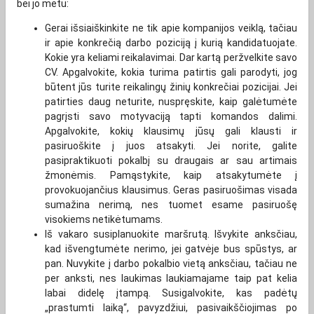
bei jo metu:
Gerai išsiaiškinkite ne tik apie kompanijos veiklą, tačiau
ir apie konkrečią darbo poziciją į kurią kandidatuojate.
Kokie yra keliami reikalavimai. Dar kartą peržvelkite savo
CV. Apgalvokite, kokia turima patirtis gali parodyti, jog
būtent jūs turite reikalingų žinių konkrečiai pozicijai. Jei
patirties daug neturite, nuspręskite, kaip galėtumėte
pagrįsti savo motyvaciją tapti komandos dalimi.
Apgalvokite, kokių klausimų jūsų gali klausti ir
pasiruoškite į juos atsakyti. Jei norite, galite
pasipraktikuoti pokalbį su draugais ar sau artimais
žmonėmis. Pamąstykite, kaip atsakytumėte į
provokuojančius klausimus. Geras pasiruošimas visada
sumažina nerimą, nes tuomet esame pasiruošę
visokiems netikėtumams.
Iš vakaro susiplanuokite maršrutą. Išvykite anksčiau,
kad išvengtumėte nerimo, jei gatvėje bus spūstys, ar
pan. Nuvykite į darbo pokalbio vietą anksčiau, tačiau ne
per anksti, nes laukimas laukiamajame taip pat kelia
labai didelę įtampą. Susigalvokite, kas padėtų
„prastumti laiką“, pavyzdžiui, pasivaikščiojimas po