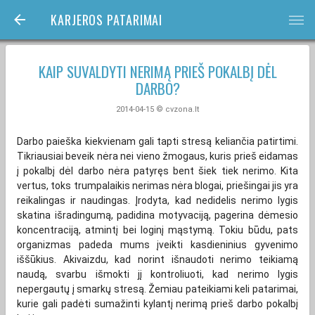
KARJEROS PATARIMAI
bars
KAIP SUVALDYTI NERIMĄ PRIEŠ POKALBĮ DĖL
DARBO?
2014-04-15 © cvzona.lt
Darbo paieška kiekvienam gali tapti stresą keliančia patirtimi.
Tikriausiai beveik nėra nei vieno žmogaus, kuris prieš eidamas
į pokalbį dėl darbo nėra patyręs bent šiek tiek nerimo. Kita
vertus, toks trumpalaikis nerimas nėra blogai, priešingai jis yra
reikalingas ir naudingas. Įrodyta, kad nedidelis nerimo lygis
skatina išradingumą, padidina motyvaciją, pagerina dėmesio
koncentraciją, atmintį bei loginį mąstymą. Tokiu būdu, pats
organizmas padeda mums įveikti kasdieninius gyvenimo
iššūkius. Akivaizdu, kad norint išnaudoti nerimo teikiamą
naudą, svarbu išmokti jį kontroliuoti, kad nerimo lygis
nepergautų į smarkų stresą. Žemiau pateikiami keli patarimai,
kurie gali padėti sumažinti kylantį nerimą prieš darbo pokalbį