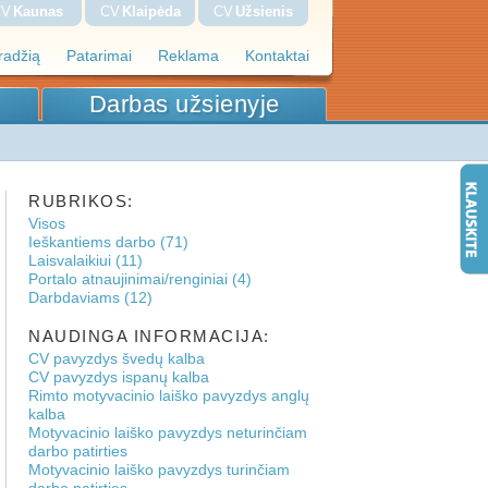
CV
Kaunas
CV
Klaipėda
CV
Užsienis
pradžią
Patarimai
Reklama
Kontaktai
Darbas užsienyje
RUBRIKOS:
Visos
Ieškantiems darbo (71)
Laisvalaikiui (11)
Portalo atnaujinimai/renginiai (4)
Darbdaviams (12)
NAUDINGA INFORMACIJA:
CV pavyzdys švedų kalba
CV pavyzdys ispanų kalba
Rimto motyvacinio laiško pavyzdys anglų
kalba
Motyvacinio laiško pavyzdys neturinčiam
darbo patirties
Motyvacinio laiško pavyzdys turinčiam