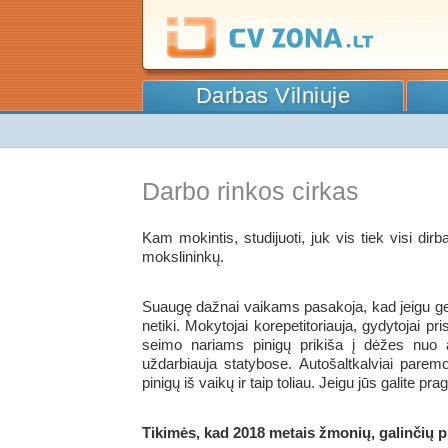
Darbas Vilniuje
Darbo rinkos cirkas
Kam mokintis, studijuoti, juk vis tiek visi dir
mokslininkų.
Suaugę dažnai vaikams pasakoja, kad jeigu gera
netiki. Mokytojai korepetitoriauja, gydytojai pris
seimo nariams pinigų prikiša į dėžes nuo al
uždarbiauja statybose. Autošaltkalviai paremo
pinigų iš vaikų ir taip toliau. Jeigu jūs galite p
Tikimės, kad 2018 metais žmonių, galinčių p