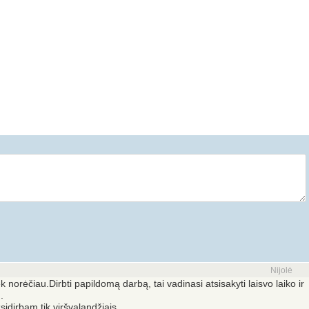
Nijolė
norėčiau.Dirbti papildomą darbą, tai vadinasi atsisakyti laisvo laiko ir
.
sidirbam tik viršvalandžiais.