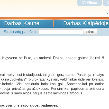
CV
Vilnius
Į 
Darbas Kaune
Darbas Klaipėdoje
Straipsnių paieška
ba ir gyvena ne iš to, ko mokėsi. Dažnai sakant galima išgirsti iš
i mokysiesi ir studijuosi, tai gausi gerą darbą. Pasakoja ir patys
iduria „vokeliais“, biurokratai kyšiais, valdininkai dideliais kyšiais,
koholio. Visi prisiduria kaip kas gali. Santechnikai po darbo
ntuoja privačiai garažiukuose. Pensininkai papildomai prisiduria
ragyventi iš savo algos, tai jūs esate laimingas žmogus.
ragyventi iš savo algos, padaugės.