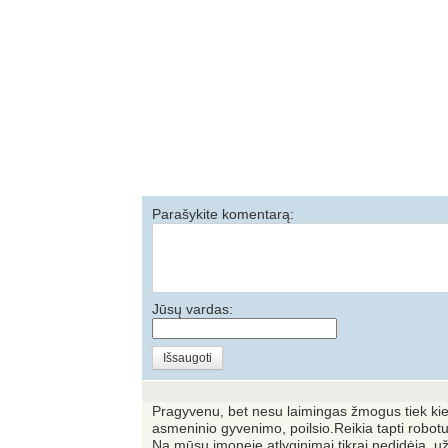
Parašykite komentarą:
Jūsų vardas:
Išsaugoti
Pragyvenu, bet nesu laimingas žmogus tiek kiek 
asmeninio gyvenimo, poilsio.Reikia tapti robotu
Na mūsų įmoneje atlyginimai tikrai nedidėja, už