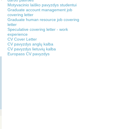
darbo patirties
Motyvacinio laiško pavyzdys studentui
Graduate account management job
covering letter
Graduate human resource job covering
letter
Speculative covering letter - work
experience
CV Cover Letter
CV pavyzdys anglų kalba
CV pavyzdys lietuvių kalba
Europass CV pavyzdys