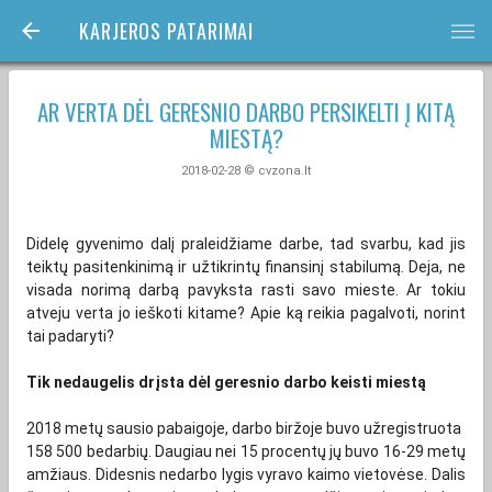
KARJEROS PATARIMAI
bars
AR VERTA DĖL GERESNIO DARBO PERSIKELTI Į KITĄ
MIESTĄ?
2018-02-28 © cvzona.lt
Didelę gyvenimo dalį praleidžiame darbe, tad svarbu, kad jis
teiktų pasitenkinimą ir užtikrintų finansinį stabilumą. Deja, ne
visada norimą darbą pavyksta rasti savo mieste. Ar tokiu
atveju verta jo ieškoti kitame? Apie ką reikia pagalvoti, norint
tai padaryti?
Tik nedaugelis drįsta dėl geresnio darbo keisti miestą
2018 metų sausio pabaigoje, darbo biržoje buvo užregistruota
158 500 bedarbių. Daugiau nei 15 procentų jų buvo 16-29 metų
amžiaus. Didesnis nedarbo lygis vyravo kaimo vietovėse. Dalis