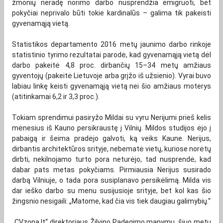
žmonių neradę norimo darbo nusprendžia emigruoti, bet
pokyčiai neprivalo būti tokie kardinalūs – galima tik pakeisti
gyvenamąją vietą.
Statistikos departamento 2016 metų jaunimo darbo rinkoje
statistinio tyrimo rezultatai parodė, kad gyvenamąją vietą dėl
darbo pakeitė 4,8 proc. dirbančių 15–34 metų amžiaus
gyventojų (pakeitė Lietuvoje arba grįžo iš užsienio). Vyrai buvo
labiau linkę keisti gyvenamąją vietą nei šio amžiaus moterys
(atitinkamai 6,2 ir 3,3 proc.).
Tokiam sprendimui pasiryžo Mildai su vyru Nerijumi prieš kelis
mėnesius iš Kauno persikraustę į Vilnių. Mildos studijos ėjo į
pabaigą ir šeima pradėjo galvoti, ką veiks Kaune. Nerijus,
dirbantis architektūros srityje, nebematė vietų, kuriose norėtų
dirbti, nekilnojamo turto pora neturėjo, tad nusprendė, kad
dabar pats metas pokyčiams. Pirmiausia Nerijus susirado
darbą Vilniuje, o tada pora susiplanavo persikėlimą. Milda vis
dar ieško darbo su menu susijusioje srityje, bet kol kas šio
žingsnio nesigaili: „Matome, kad čia vis tiek daugiau galimybių.“
„CVzona.lt“ direktoriaus Žilvino Padegimo manymu, šiuo metu